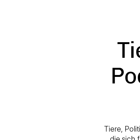
Ti
Po
Tiere, Poli
die sich 