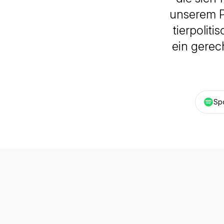
unserem P
tierpolit
ein gere
Spo