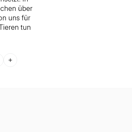
echen über
on uns für
ieren tun
Follow on other platforms