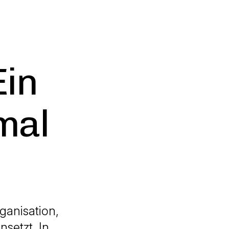
Ein
mal
rganisation,
nsetzt. In